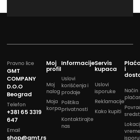
naš
K
<strong>newslett
e
c
e
l
j
a
R
a
Moj
Informacije
Servis
Plać
Pravno lice
n
profil
kupaca
i
a
GMT
dost
c
COMPANY
Uslovi
Moj
Uslovi
korišćenja i
D.O.O
S
Način
nalog
isporuke
prodaje
u
Beograd
plaća
n
Moja
Reklamacije
Politika
Telefon
c
Povra
korpa
privatnosti
o
Kako kupiti
+381 65 3319
sreds
b
Kontaktirajte
647
r
Lokacij
nas
a
Email
vrem
n
shop@gmt.rs
ispor