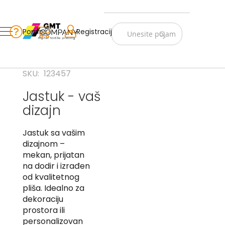
Zastave
Srbije
Pomoć
Korpa
Registracija
Skip
Vojno
to
istorijske
Content
Navijački
SKU
123457
rekviziti
Jastuk - vaš
Zastave
dizajn
sveta
A
Jastuk sa vašim
dizajnom –
B
mekan, prijatan
na dodir i izrađen
V
od kvalitetnog
-
G
pliša. Idealno za
dekoraciju
D
prostora ili
-
personalizovan
E