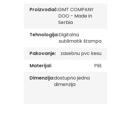
Reklamni
Proizvođač:
GMT COMPANY
tekstil
DOO - Made in
Serbia
M
o
Tehnologija:
Digitalna
u
s
sublimatik štampa
e
p
Pakovanje:
zasebnu pvc kesu
a
d
Materijal:
Pliš
P
Dimenzija:
dostupno jedna
e
š
dimenzija
k
i
r
i
s
a
š
t
a