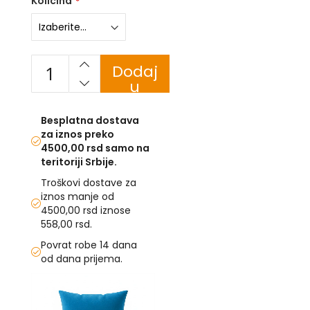
Kolicina
s
k
e
z
a
Dodaj
s
t
u
a
korpu
v
e
Besplatna dostava
za iznos preko
O
4500,00 rsd samo na
p
teritoriji Srbije.
š
t
Troškovi dostave za
i
iznos manje od
n
4500,00 rsd iznose
s
558,00 rsd.
k
e
Povrat robe 14 dana
z
od dana prijema.
a
Skip
s
to
t
the
a