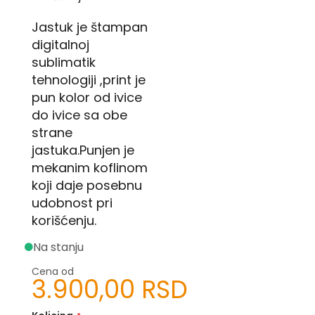
U
Jastuk je štampan
digitalnoj
F
sublimatik
-
H
tehnologiji ,print je
-
pun kolor od ivice
C
do ivice sa obe
-
Č
strane
-
jastuka.Punjen je
D
Ž
mekanim koflinom
-
koji daje posebnu
Š
udobnost pri
Ostale
korišćenju.
zastave
Na stanju
T
e
Cena od
3.900,00 RSD
m
a
t