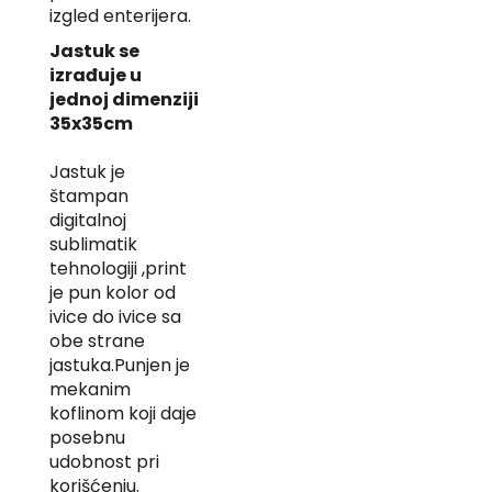
izgled enterijera.
-
Z
Jastuk se
izrađuje u
I
-
jednoj dimenziji
J
35x35cm
K
Jastuk je
štampan
O
digitalnoj
-
P
sublimatik
-
tehnologiji ,print
R
je pun kolor od
ivice do ivice sa
L
obe strane
M
jastuka.Punjen je
mekanim
N
koflinom koji daje
posebnu
S
udobnost pri
korišćenju.
T