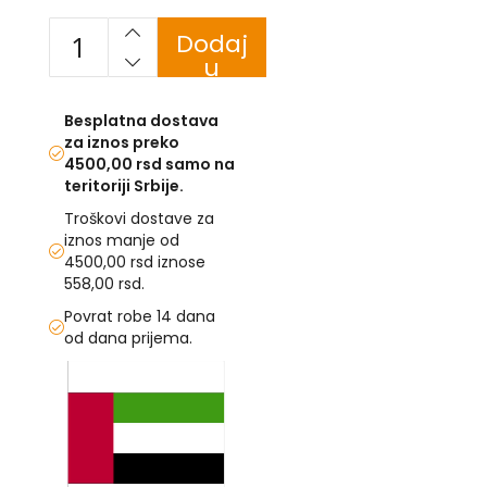
U
Dodaj
u
F
korpu
-
H
Besplatna dostava
-
za iznos preko
C
4500,00 rsd samo na
-
teritoriji Srbije.
Č
-
Troškovi dostave za
D
iznos manje od
Ž
4500,00 rsd iznose
-
558,00 rsd.
Š
Povrat robe 14 dana
Ostale
od dana prijema.
zastave
Skip
to
T
the
e
end
m
of
a
t
the