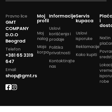
m
p
o
Moj
Informacije
Servis
Plać
Pravno lice
m
profil
kupaca
i
GMT
dost
B
COMPANY
Uslovi
a
Moj
Uslovi
korišćenja i
D.O.O
n
Način
nalog
isporuke
prodaje
Beograd
d
plaća
a
Moja
Reklamacije
Politika
Telefon
n
Povra
korpa
privatnosti
m
Kako kupiti
+381 65 3319
sreds
a
Kontaktirajte
647
r
Lokacij
nas
a
Email
vrem
m
shop@gmt.rs
ispor
e
robe
J
a
s
t
u
k