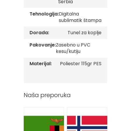
Serbia
v
e
Tehnologija:
Digitalna
sublimatik štampa
Z
a
s
Dorada:
Tunel za koplje
t
a
Pakovanje:
Zasebno u PVC
v
kesu/kutiju
e
O
r
Materijal:
Poliester 115gr PES
g
a
n
i
z
Naša preporuka
a
c
i
j
a
Oprema