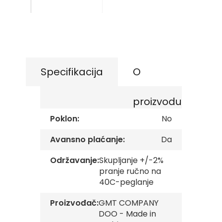
s
images
k
gallery
Skip
e
to
z
the
a
beginning
s
of
t
the
a
Specifikacija
O
v
images
e
gallery
proizvodu
O
p
Poklon:
No
š
t
Avansno plaćanje:
Da
i
n
s
Održavanje:
Skupljanje +/-2%
k
pranje ručno na
e
40C-peglanje
z
a
s
Proizvođač:
GMT COMPANY
t
DOO - Made in
a