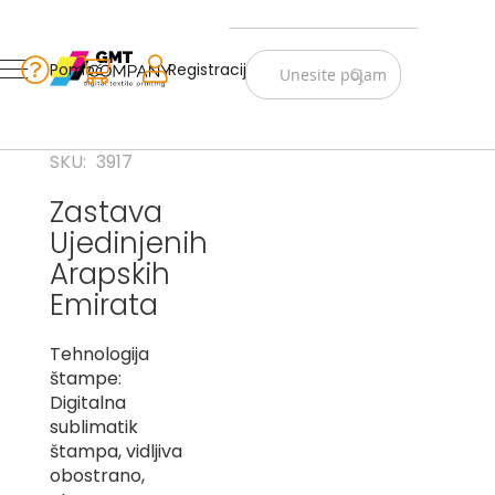
Zastave
Srbije
Pomoć
Korpa
Registracija
Skip
Vojno
to
istorijske
Content
Navijački
SKU
3917
rekviziti
Zastava
Zastave
Ujedinjenih
sveta
Arapskih
A
Emirata
B
Tehnologija
V
štampe:
-
Digitalna
G
sublimatik
štampa, vidljiva
D
-
obostrano,
E