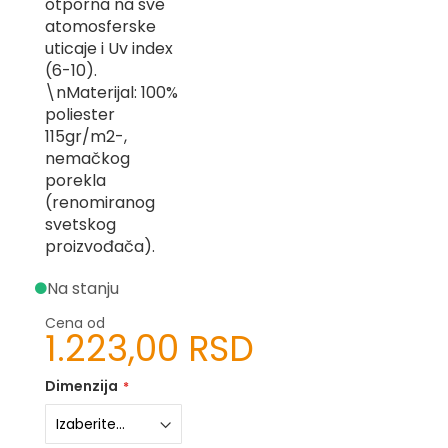
otporna na sve
-
atomosferske
Z
uticaje i Uv index
(6-10).
I
-
\nMaterijal: 100%
J
poliester
115gr/m2-,
K
nemačkog
porekla
O
-
(renomiranog
P
svetskog
-
proizvođača).
R
Na stanju
L
Cena od
M
1.223,00 RSD
N
Dimenzija
S
T