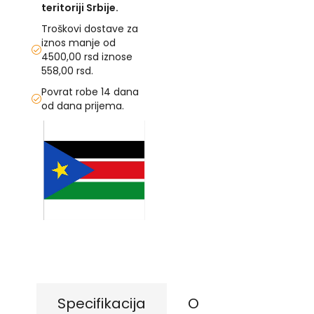
teritoriji Srbije.
U
Troškovi dostave za
iznos manje od
F
4500,00 rsd iznose
-
558,00 rsd.
H
-
Povrat robe 14 dana
C
od dana prijema.
-
Č
Skip
-
to
D
the
Ž
end
-
of
Š
the
images
Ostale
gallery
Skip
zastave
to
the
T
beginning
e
of
m
a
the
Specifikacija
O
t
images