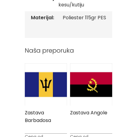
v
kesu/kutiju
e
Materijal:
Poliester 115gr PES
Z
a
s
t
a
v
Naša preporuka
e
O
r
g
a
n
i
z
a
c
i
Izraela
Zastava
Zastava Angole
Zastava
j
Barbadosa
Zimbabv
a
Oprema
Cena od
Cena od
Cena od