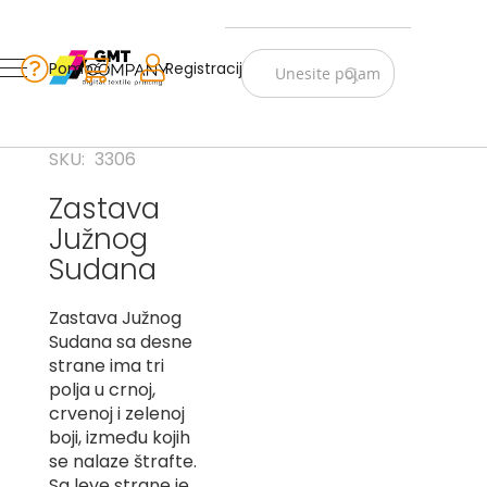
Zastave
Srbije
Pomoć
Korpa
Registracija
Skip
Vojno
to
istorijske
Content
Navijački
SKU
3306
rekviziti
Zastava
Zastave
Južnog
sveta
Sudana
A
Zastava Južnog
B
Sudana sa desne
V
strane ima tri
-
polja u crnoj,
G
crvenoj i zelenoj
boji, između kojih
D
se nalaze štrafte.
-
E
Sa leve strane je