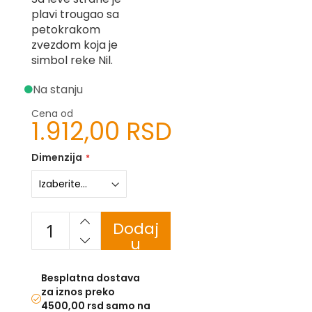
-
plavi trougao sa
Z
petokrakom
zvezdom koja je
I
simbol reke Nil.
-
J
Na stanju
K
Cena od
1.912,00 RSD
O
-
P
Dimenzija
-
R
L
Dodaj
M
u
korpu
N
Besplatna dostava
S
za iznos preko
4500,00 rsd samo na
T