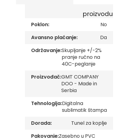
s
gallery
k
proizvodu
e
z
Poklon:
No
a
s
t
Avansno plaćanje:
Da
a
v
Održavanje:
Skupljanje +/-2%
e
pranje ručno na
40C-peglanje
O
p
š
Proizvođač:
GMT COMPANY
t
DOO - Made in
i
Serbia
n
s
Tehnologija:
Digitalna
k
e
sublimatik štampa
z
a
Dorada:
Tunel za koplje
s
t
Pakovanje:
Zasebno u PVC
a