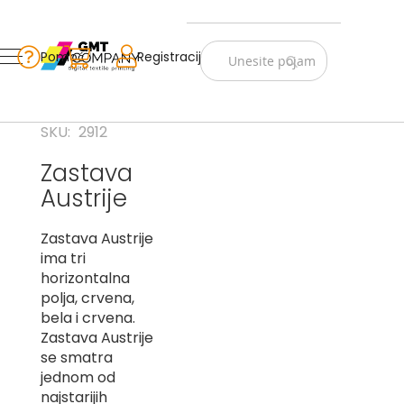
Zastave
Srbije
Pomoć
Korpa
Registracija
Skip
Vojno
to
istorijske
Content
Navijački
SKU
2912
rekviziti
Zastava
Zastave
Austrije
sveta
A
Zastava Austrije
ima tri
B
horizontalna
polja, crvena,
V
bela i crvena.
-
G
Zastava Austrije
se smatra
D
jednom od
-
najstarijih
E