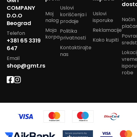
GMT
dost
COMPANY
K
Uslovi
e
Moj
Uslovi
korišćenja i
D.O.O
c
Način
nalog
isporuke
prodaje
Beograd
e
plaća
l
Moja
Reklamacije
Politika
Telefon
j
Povra
korpa
privatnosti
Kako kupiti
+381 65 3319
a
sreds
Kontaktirajte
647
R
Lokacij
nas
a
Email
vrem
n
shop@gmt.rs
ispor
a
robe
c
S
u
n
c
o
b
r
a
n