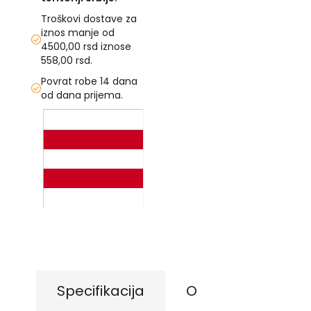
s
Troškovi dostave za
k
e
iznos manje od
z
4500,00 rsd iznose
a
558,00 rsd.
s
Povrat robe 14 dana
t
a
od dana prijema.
v
Skip
e
to
the
O
end
p
š
of
t
the
i
images
n
gallery
Skip
s
to
k
the
e
beginning
z
of
a
s
the
Specifikacija
O
t
images
a