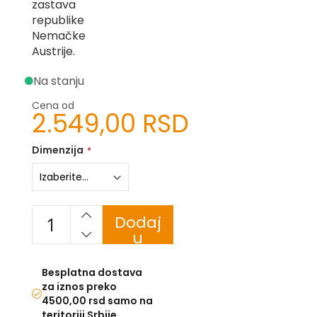
zastava
republike
U
Nemačke
Austrije.
F
-
H
Na stanju
-
C
Cena od
2.549,00 RSD
-
Č
-
Dimenzija
D
Ž
-
Š
Ostale
Dodaj
zastave
u
korpu
T
Besplatna dostava
e
m
za iznos preko
a
4500,00 rsd samo na
t
teritoriji Srbije.