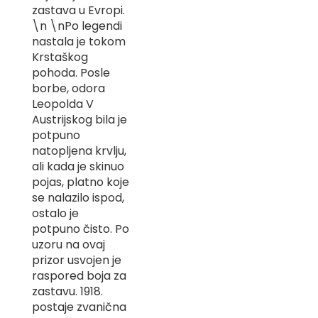
zastava u Evropi.
-
Z
\n \nPo legendi
nastala je tokom
I
Krstaškog
-
pohoda. Posle
J
borbe, odora
K
Leopolda V
Austrijskog bila je
O
potpuno
-
natopljena krvlju,
P
ali kada je skinuo
-
R
pojas, platno koje
se nalazilo ispod,
L
ostalo je
potpuno čisto. Po
M
uzoru na ovaj
prizor usvojen je
N
raspored boja za
S
zastavu. 1918.
postaje zvanična
T