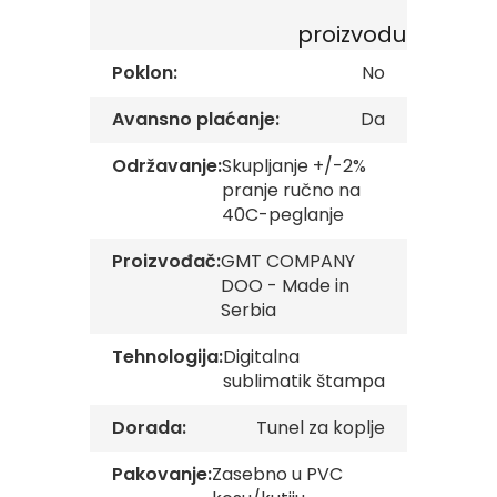
gallery
v
proizvodu
e
Poklon:
No
Z
a
s
Avansno plaćanje:
Da
t
a
Održavanje:
Skupljanje +/-2%
v
pranje ručno na
e
40C-peglanje
O
r
g
Proizvođač:
GMT COMPANY
a
DOO - Made in
n
Serbia
i
z
Tehnologija:
Digitalna
a
c
sublimatik štampa
i
j
Dorada:
Tunel za koplje
a
Pakovanje:
Zasebno u PVC
Oprema