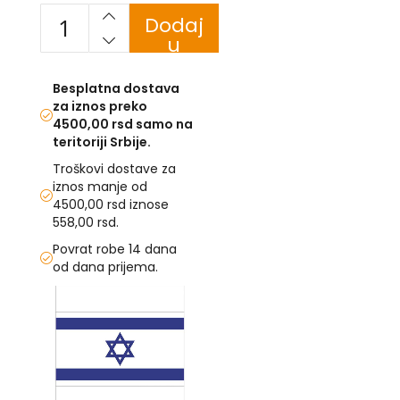
Dodaj
U
u
korpu
F
-
Besplatna dostava
H
za iznos preko
-
4500,00 rsd samo na
C
teritoriji Srbije.
-
Č
Troškovi dostave za
-
iznos manje od
D
4500,00 rsd iznose
Ž
558,00 rsd.
-
Š
Povrat robe 14 dana
od dana prijema.
Ostale
Skip
zastave
to
T
the
e
end
m
of
a
the
t