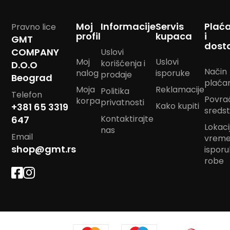
m
p
Moj
Informacije
Servis
Plać
Pravno lice
o
profil
kupaca
i
m
GMT
dost
COMPANY
Uslovi
B
Moj
Uslovi
korišćenja i
D.O.O
a
Način
nalog
isporuke
n
prodaje
Beograd
plaća
d
Moja
Reklamacije
Politika
a
Telefon
Povra
korpa
n
privatnosti
Kako kupiti
+381 65 3319
sreds
m
Kontaktirajte
647
a
Lokacij
r
nas
Email
vrem
a
m
shop@gmt.rs
ispor
e
robe
J
a
s
t
u
k