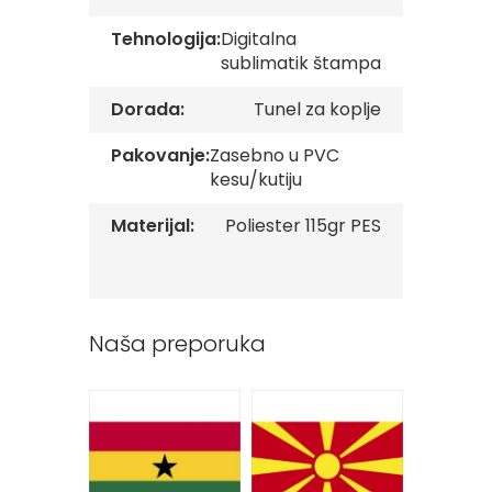
v
e
Tehnologija:
Digitalna
sublimatik štampa
Z
a
Dorada:
Tunel za koplje
s
t
Pakovanje:
Zasebno u PVC
a
v
kesu/kutiju
e
O
Materijal:
Poliester 115gr PES
r
g
a
n
i
z
Naša preporuka
a
c
i
j
a
Oprema