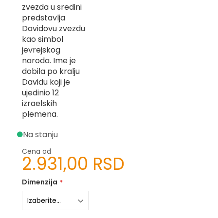
zvezda u sredini
-
Z
predstavlja
Davidovu zvezdu
I
kao simbol
-
jevrejskog
J
naroda. Ime je
K
dobila po kralju
Davidu koji je
O
ujedinio 12
-
izraelskih
P
plemena.
-
R
Na stanju
L
Cena od
2.931,00 RSD
M
N
Dimenzija
S
T