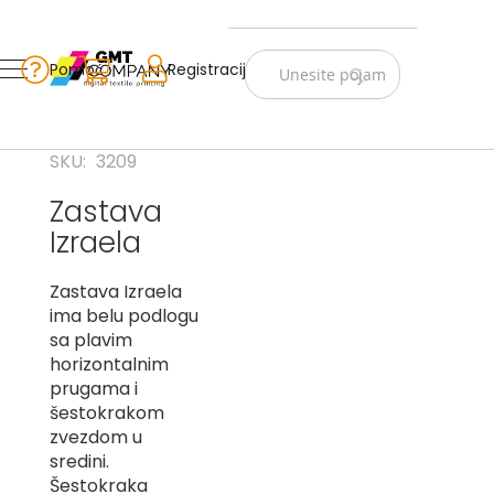
Zastave
Srbije
Pomoć
Korpa
Registracija
Skip
Vojno
to
istorijske
Content
Navijački
SKU
3209
rekviziti
Zastava
Zastave
Izraela
sveta
A
Zastava Izraela
ima belu podlogu
B
sa plavim
horizontalnim
V
prugama i
-
G
šestokrakom
zvezdom u
D
sredini.
-
Šestokraka
E