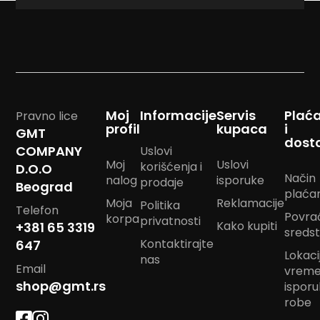
m
p
o
m
B
a
n
Moj
Informacije
Servis
Plać
Pravno lice
d
profil
kupaca
i
a
GMT
dost
n
COMPANY
Uslovi
m
Moj
Uslovi
korišćenja i
a
D.O.O
Način
nalog
isporuke
r
prodaje
Beograd
a
plaća
Moja
Reklamacije
Politika
m
Telefon
Povra
korpa
e
privatnosti
Kako kupiti
+381 65 3319
sreds
Kontaktirajte
647
J
Lokacij
a
nas
Email
vrem
s
t
shop@gmt.rs
ispor
u
robe
k