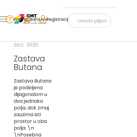
Zastave
Srbije
Pomoć
Korpa
Registracija
Skip
Vojno
to
istorijske
Content
Navijački
SKU
3020
rekviziti
Zastava
Zastave
Butana
sveta
A
Zastava Butana
je podeljena
B
dijagonalom u
dva jednaka
V
polja, dok zmaj
-
G
zauzima isti
prostor u oba
D
polja. \n
-
\nPosebna
E