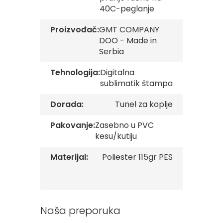
v
40C-peglanje
e
Proizvođač:
GMT COMPANY
Z
DOO - Made in
a
Serbia
s
t
a
Tehnologija:
Digitalna
v
sublimatik štampa
e
O
Dorada:
Tunel za koplje
r
g
a
Pakovanje:
Zasebno u PVC
n
kesu/kutiju
i
z
Materijal:
Poliester 115gr PES
a
c
i
j
a
Naša preporuka
Oprema