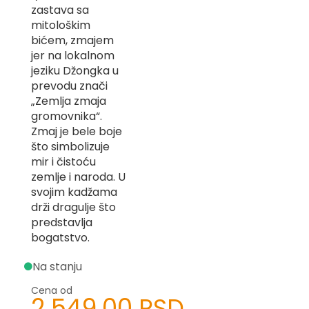
zastava sa
-
Z
mitološkim
bićem, zmajem
I
jer na lokalnom
-
jeziku Džongka u
J
prevodu znači
K
„Zemlja zmaja
gromovnika“.
O
Zmaj je bele boje
-
što simbolizuje
P
mir i čistoću
-
R
zemlje i naroda. U
svojim kadžama
L
drži dragulje što
predstavlja
M
bogatstvo.
N
Na stanju
S
Cena od
2.549,00 RSD
T