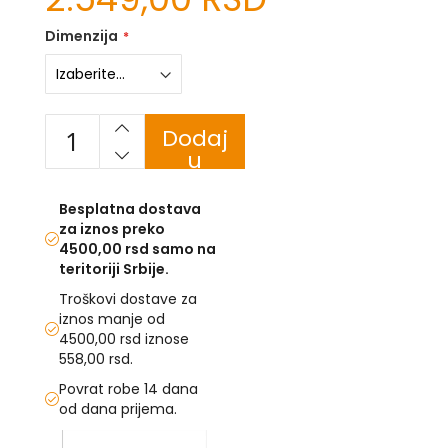
U
Dimenzija
F
-
H
-
Dodaj
C
u
-
korpu
Č
-
Besplatna dostava
D
za iznos preko
Ž
4500,00 rsd samo na
-
teritoriji Srbije.
Š
Troškovi dostave za
Ostale
iznos manje od
zastave
4500,00 rsd iznose
558,00 rsd.
T
e
Povrat robe 14 dana
m
od dana prijema.
a
Skip
t