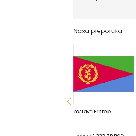
Peškiri
sa
štampom
Bandan
marame
Naša preporuka
Jastuk
Kecelja
Ranac
Suncobran
Torbe
Akcija
Veleprodaja
Zastava Bolivije
Zastava Eritreje