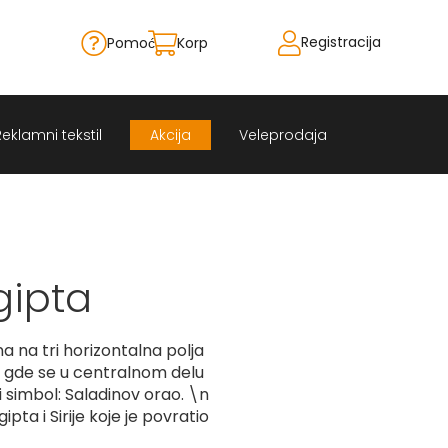
Registracija
Pomoć
Korpa
Skip
to
Content
Reklamni tekstil
Akcija
Veleprodaja
gipta
a na tri horizontalna polja
ji, gde se u centralnom delu
i simbol: Saladinov orao. \n
ipta i Sirije koje je povratio