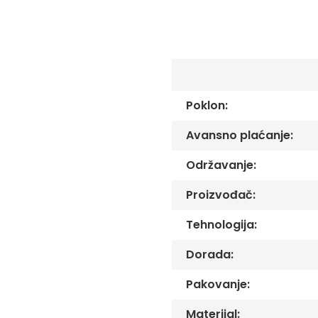
C
-
Č
-
DŽ
-
Š
Poklon:
Ostale
zastave
Avansno plaćanje:
Tematske
zastave
Održavanje:
Opštinske
zastave
Proizvođač:
Zastave
Tehnologija:
Organizacija
Oprema
Dorada:
Reklamni
Pakovanje:
tekstil
Mousepad
Materijal: