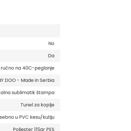
No
Da
e ručno na 40C-peglanje
 DOO - Made in Serbia
talna sublimatik štampa
Tunel za koplje
sebno u PVC kesu/kutiju
Poliester 115gr PES