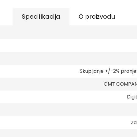
Specifikacija
O proizvodu
Skupljanje +/-2% pranj
GMT COMPANY
Digi
Za