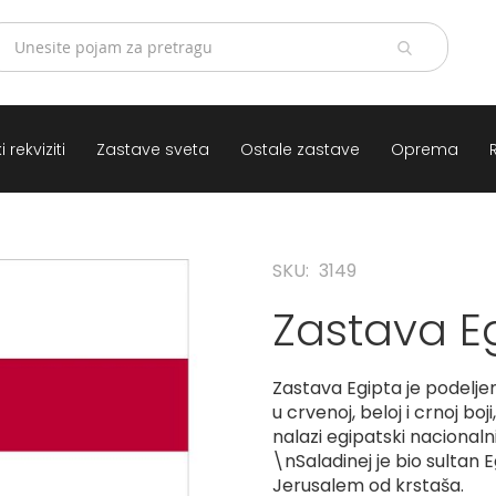
 rekviziti
Zastave sveta
Ostale zastave
Oprema
SKU
3149
Zastava E
Zastava Egipta je podeljen
u crvenoj, beloj i crnoj bo
nalazi egipatski nacionaln
\nSaladinej je bio sultan Eg
Jerusalem od krstaša.