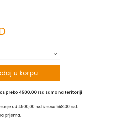
SD
daj u korpu
os preko 4500,00 rsd samo na teritoriji
manje od 4500,00 rsd iznose 558,00 rsd.
na prijema.