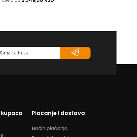
2.549,00 RSD
1.631,00 RSD
Cena od
Cena od
etter</strong>
s kupaca
Plaćanje i dostava
Način plaćanja
ke