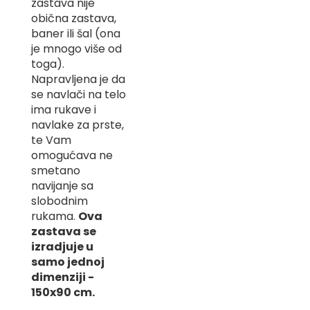
zastava nije
-
obična zastava,
Z
baner ili šal (ona
je mnogo više od
I
-
toga).
J
Napravljena je da
se navlači na telo
K
ima rukave i
navlake za prste,
O
-
te Vam
P
omogućava ne
-
smetano
R
navijanje sa
slobodnim
L
rukama.
Ova
M
zastava se
izradjuje u
N
samo jednoj
dimenziji -
S
150x90 cm.
T