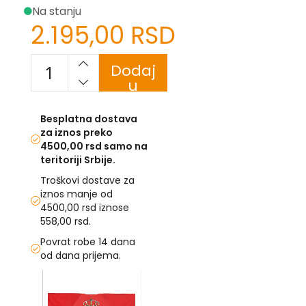
Na stanju
U
2.195,00 RSD
F
-
Dodaj
H
u
-
korpu
C
-
Besplatna dostava
Č
za iznos preko
-
4500,00 rsd samo na
D
Ž
teritoriji Srbije.
-
Troškovi dostave za
Š
iznos manje od
4500,00 rsd iznose
Ostale
558,00 rsd.
zastave
Povrat robe 14 dana
T
od dana prijema.
e
Skip
m
a
to
t
the