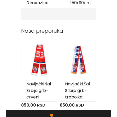
Dimenzija:
150x90cm
Reklamni
tekstil
M
o
Naša preporuka
u
s
e
p
a
d
P
e
š
k
i
enska
Navijački šal
Navijački Šal
Zastava
r
va RS sa
Srbija grb-
Srbija grb-
Sportsko
i
osačem
crveni
trobojka
– stona 
s
a
svila - S
Cena od
 RSD
850,00 RSD
850,00 RSD
š
stalkom
2.726,0
t
a