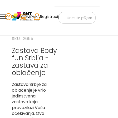
Zastave
Srbije
Pomoć
Korpa
Registracija
Skip
Vojno
to
istorijske
Content
Navijački
SKU
2665
rekviziti
Zastava Body
Zastave
fun Srbija -
sveta
zastava za
A
oblačenje
B
Zastava Srbije za
V
oblačenje je vrlo
-
jedinstvena
G
zastava koja
prevazilazi Vaša
D
-
očekivanja. Ova
E