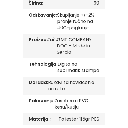
Širina:
90
v
e
Održavanje:
Skupljanje +/-2%
Z
pranje ručno na
a
40C-peglanje
s
t
Proizvođač:
GMT COMPANY
a
DOO - Made in
v
e
Serbia
O
r
Tehnologija:
Digitalna
g
sublimatik štampa
a
n
i
Dorada:
Rukavi za navlačenje
z
na ruke
a
c
Pakovanje:
Zasebno u PVC
i
kesu/kutiju
j
a
Materijal:
Poliester 115gr PES
Oprema