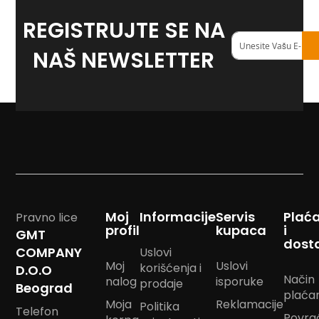
m
REGISTRUJTE SE NA
p
o
Registruj
m
se
NAŠ NEWSLETTER
na
B
naš
a
<strong>newslett
n
d
a
n
m
a
r
a
m
Moj
Informacije
Servis
Plać
Pravno lice
e
profil
kupaca
i
GMT
dost
J
COMPANY
Uslovi
a
Moj
Uslovi
korišćenja i
D.O.O
s
Način
nalog
isporuke
prodaje
t
Beograd
plaća
u
Moja
Reklamacije
Politika
k
Telefon
Povra