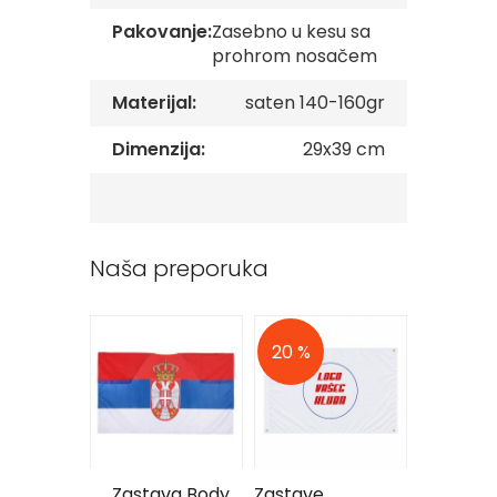
v
Pakovanje:
Zasebno u kesu sa
e
prohrom nosačem
Z
a
Materijal:
saten 140-160gr
s
t
Dimenzija:
29x39 cm
a
v
e
O
r
g
Naša preporuka
a
n
i
z
20 %
a
c
i
j
a
Oprema
Zastava Body
Zastave
Navijač