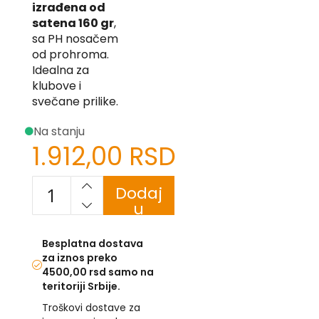
izrađena od
-
satena 160 gr
,
Z
sa PH nosačem
I
od prohroma.
-
Idealna za
J
klubove i
svečane prilike.
K
O
Na stanju
-
1.912,00 RSD
P
-
R
Dodaj
u
L
korpu
M
Besplatna dostava
za iznos preko
N
4500,00 rsd samo na
teritoriji Srbije.
S
Troškovi dostave za
T