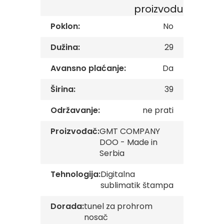
s
proizvodu
k
e
Poklon:
No
z
a
Dužina:
29
s
t
Avansno plaćanje:
Da
a
v
e
Širina:
39
O
Održavanje:
ne prati
p
š
Proizvođač:
GMT COMPANY
t
i
DOO - Made in
n
Serbia
s
k
Tehnologija:
Digitalna
e
sublimatik štampa
z
a
s
Dorada:
tunel za prohrom
t
nosač
a