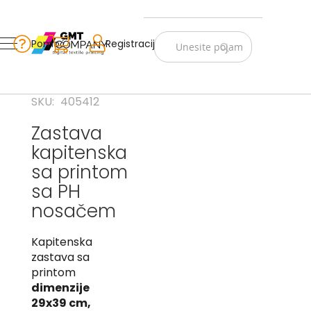
Zastave
Srbije
Pomoć
Korpa
Registracija
Skip
Vojno
to
istorijske
Content
Navijački
SKU
405412
rekviziti
Zastava
Zastave
kapitenska
sveta
sa printom
A
sa PH
B
nosačem
V
Kapitenska
-
zastava sa
G
printom
D
dimenzije
-
29x39 cm,
E