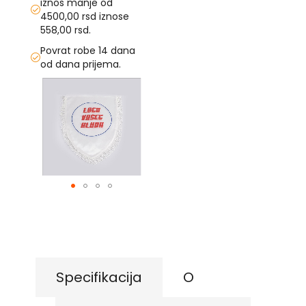
iznos manje od
4500,00 rsd iznose
U
558,00 rsd.
F
Povrat robe 14 dana
-
od dana prijema.
H
Skip
-
to
C
-
the
Č
end
-
of
D
the
Ž
images
-
gallery
Š
Skip
Ostale
to
zastave
the
beginning
T
of
e
the
Specifikacija
O
m
images
a
gallery
t