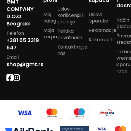
GMT
m
dost
COMPANY
Uslovi
p
Moj
Uslovi
korišćenja i
o
D.O.O
Način
m
nalog
isporuke
prodaje
Beograd
plaća
Moja
Reklamacije
Politika
B
Telefon
Povra
korpa
a
privatnosti
Kako kupiti
+381 65 3319
sreds
n
Kontaktirajte
647
d
Lokacij
a
nas
Email
vrem
n
m
shop@gmt.rs
ispor
a
robe
r
a
m
e
J
a
s
t
u
k