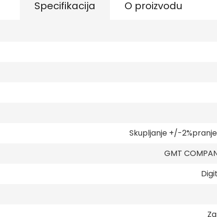
Specifikacija
O proizvodu
Skupljanje +/-2%pranj
GMT COMPANY
Digi
Za