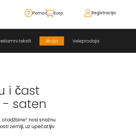
Registracija
Pomoć
Korpa
Skip
to
Content
Reklamni tekstil
Akcija
Veleprodaja
 i čast
 - saten
t otadžbine“ nosi snažnu
ti zemlji, uz upečatljiv