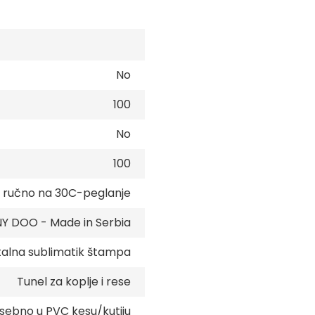
No
100
No
100
e ručno na 30C-peglanje
 DOO - Made in Serbia
talna sublimatik štampa
Tunel za koplje i rese
sebno u PVC kesu/kutiju