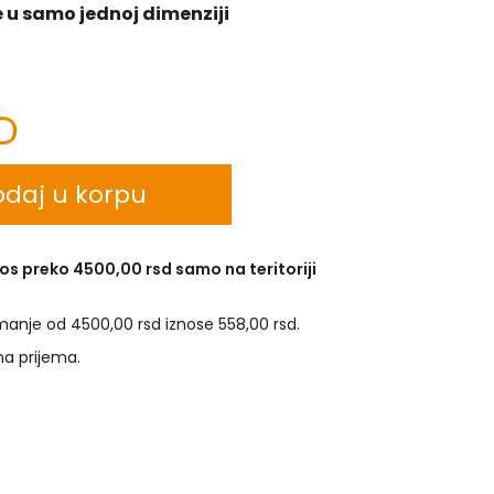
 u samo jednoj dimenziji
D
daj u korpu
os preko 4500,00 rsd samo na teritoriji
manje od 4500,00 rsd iznose 558,00 rsd.
na prijema.