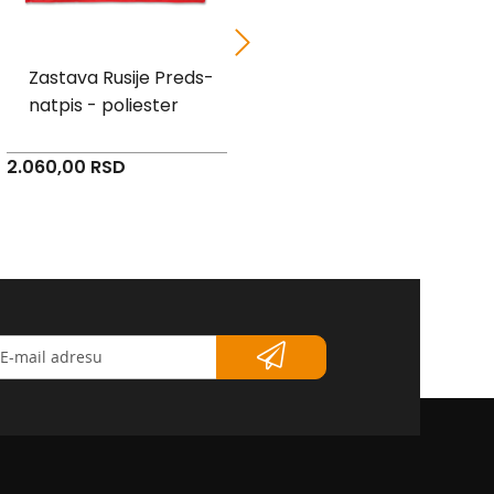
Zastava Rusije Preds-
Zastava SDA Sandžak
natpis - poliester
Bošnjačka SATEN
2.060,00 RSD
4.460,00 RSD
etter</strong>