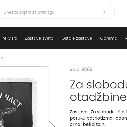
 rekviziti
Zastave sveta
Ostale zastave
Oprema
en
SKU
9689
Za slobodu
otadžbine
Zastava „Za slobodu i čas
poruku patriotizma i odanos
crno-beli dizajn.