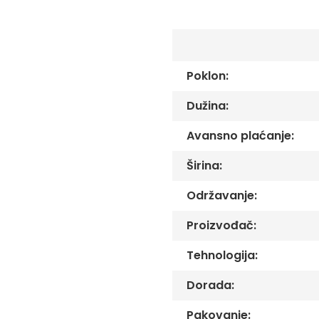
C
the
-
images
Č
gallery
-
DŽ
Poklon:
-
Š
Dužina:
Ostale
zastave
Avansno plaćanje:
Tematske
zastave
Širina:
Opštinske
zastave
Održavanje:
Zastave
Proizvođač:
Organizacija
Oprema
Tehnologija:
Reklamni
Dorada:
tekstil
Mousepad
Pakovanje: