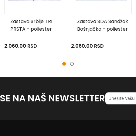
Zastava Srbije TRI
Zastava SDA Sandžak
PRSTA - poliester
Bošnjačka - poliester
2.060,00 RSD
2.060,00 RSD
 SE NA NAŠ NEWSLETTER
Registruj
se
na
naš
<strong>newsl