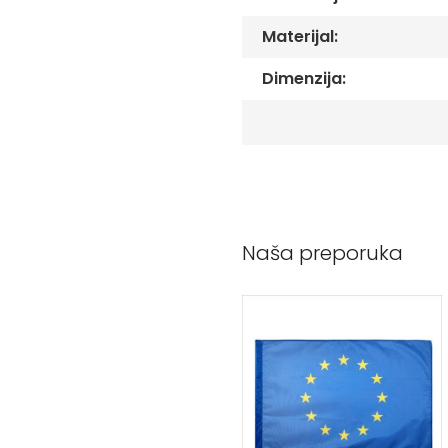
Peškiri
sa
Materijal:
štampom
Bandan
Dimenzija:
marame
Jastuk
Kecelja
Ranac
Suncobran
Torbe
Naša preporuka
Akcija
Veleprodaja