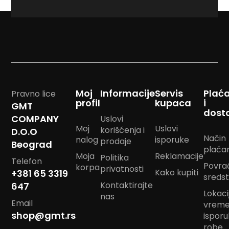
<strong>newslett
m
p
o
m
B
a
n
d
a
Moj
Informacije
Servis
Plać
Pravno lice
n
profil
kupaca
i
GMT
m
dost
COMPANY
Uslovi
a
Moj
Uslovi
r
korišćenja i
D.O.O
Način
a
nalog
isporuke
prodaje
Beograd
m
plaća
Moja
Reklamacije
e
Politika
Telefon
Povra
korpa
privatnosti
Kako kupiti
+381 65 3319
J
sreds
Kontaktirajte
a
647
Lokacij
s
nas
Email
t
vrem
u
shop@gmt.rs
ispor
k
robe