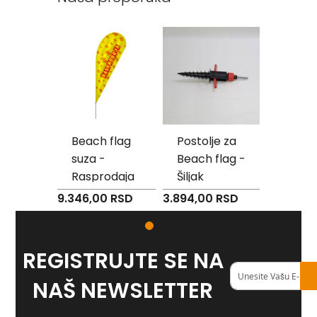
Reklamni
tekstil
M
o
u
s
e
p
a
 flag
Beach flag
Postolje za
Beach
d
- Popust
suza -
Beach flag -
suza -
P
Rasprodaja
Šiljak
e
0 RSD
9.346,00 RSD
3.894,00 RSD
9.346,0
š
k
i
r
i
REGISTRUJTE SE NA
s
Registruj
a
se
NAŠ NEWSLETTER
š
na
t
naš
a