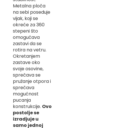
-
Metalna ploča
Z
na sebi poseduje
vijak, koji se
I
okreće za 360
-
J
stepeni što
omogućava
K
zastavi da se
rotira na vetru.
O
Okretanjem
-
zastave oko
P
-
svoje osovine,
R
sprečava se
pružanje otpora i
L
sprečava
mogućnost
M
pucanja
N
konstrukcije.
Ovo
postolje se
S
izradjuje u
samo jednoj
T