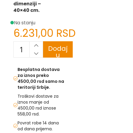
dimenziji –
40×40 cm.
U
F
Na stanju
-
6.231,00 RSD
H
-
C
Dodaj
-
Č
u
-
korpu
D
Ž
Besplatna dostava
-
za iznos preko
Š
4500,00 rsd samo na
teritoriji Srbije.
Ostale
Troškovi dostave za
zastave
iznos manje od
4500,00 rsd iznose
T
558,00 rsd.
e
m
Povrat robe 14 dana
a
od dana prijema.
t