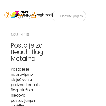
Zastave
Srbije
Pomoć
Korpa
Registracija
Skip
Vojno
to
istorijske
Content
Navijački
SKU
4419
rekviziti
Postolje za
Zastave
Beach flag -
sveta
Metalno
A
Postolje je
B
napravljeno
V
isključivo za
-
proizvod Beach
G
flag i služi za
njegovo
D
postavljanje i
-
E
stabilnost.