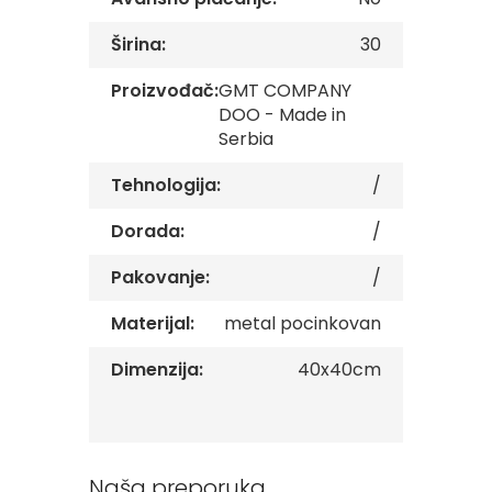
v
e
Širina:
30
Z
Proizvođač:
GMT COMPANY
a
DOO - Made in
s
t
Serbia
a
v
Tehnologija:
/
e
O
Dorada:
/
r
g
a
Pakovanje:
/
n
i
Materijal:
metal pocinkovan
z
a
Dimenzija:
40x40cm
c
i
j
a
Oprema
Naša preporuka