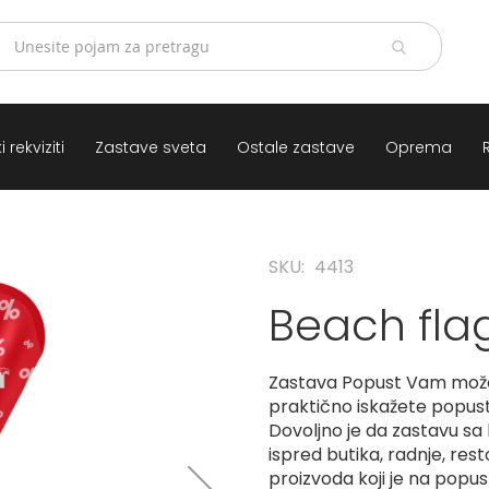
 rekviziti
Zastave sveta
Ostale zastave
Oprema
SKU
4413
Beach fla
Zastava Popust Vam može
praktično iskažete popust
Dovoljno je da zastavu sa
ispred butika, radnje, res
proizvoda koji je na popus