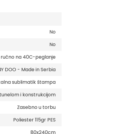
No
No
e ručno na 40C-peglanje
 DOO - Made in Serbia
talna sublimatik štampa
tunelom i konstrukcijom
Zasebno u torbu
Poliester 115gr PES
80x240cm