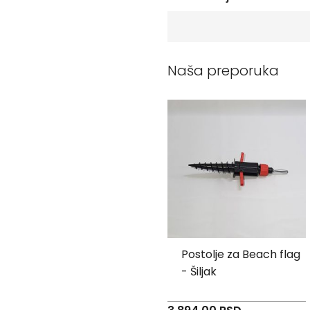
Peškiri
sa
štampom
Bandan
marame
Naša preporuka
Jastuk
Kecelja
Ranac
Suncobran
Torbe
Akcija
Veleprodaja
Postolje za Beach flag
Postolje za Beach flag
- Metalno
- Šiljak