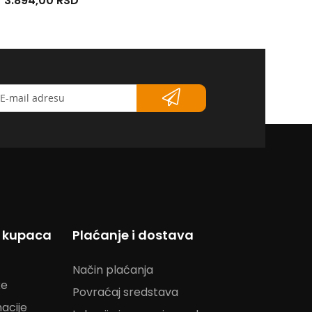
3.894,00 RSD
9.346,00 RSD
etter</strong>
s kupaca
Plaćanje i dostava
Način plaćanja
ke
Povraćaj sredstava
acije