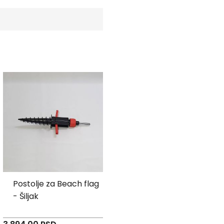
Postolje za Beach flag
Beach flag suza -
- Šiljak
Rasprodaja