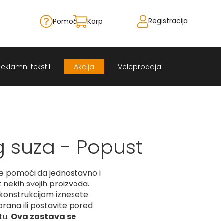
Registracija
Pomoć
Korpa
Skip
to
Content
Reklamni tekstil
Akcija
Veleprodaja
g suza - Popust
 pomoći da jednostavno i
 nekih svojih proizvoda.
 konstrukcijom iznesete
torana ili postavite pored
tu.
Ova zastava se