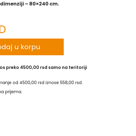
 dimenziji – 80×240 cm.
SD
daj u korpu
os preko 4500,00 rsd samo na teritoriji
manje od 4500,00 rsd iznose 558,00 rsd.
na prijema.