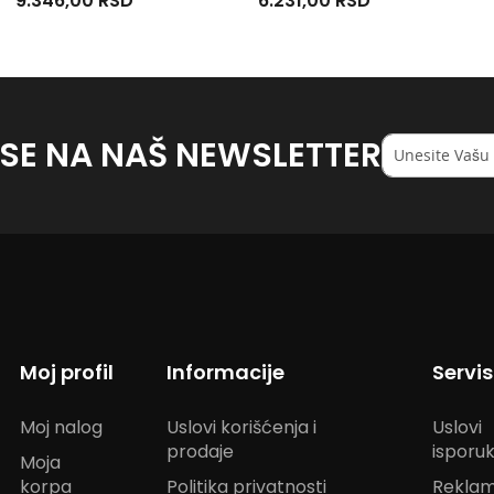
9.346,00 RSD
6.231,00 RSD
 SE NA NAŠ NEWSLETTER
Registruj
se
na
naš
<strong>newsl
Moj profil
Informacije
Servi
Moj nalog
Uslovi korišćenja i
Uslovi
prodaje
isporu
Moja
korpa
Politika privatnosti
Reklam