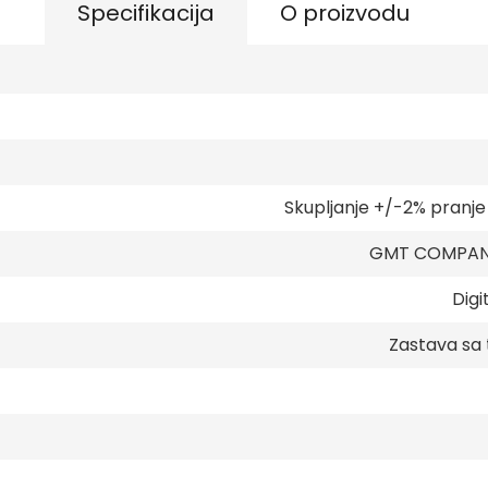
Specifikacija
O proizvodu
Skupljanje +/-2% pranj
GMT COMPANY
Digi
Zastava sa 