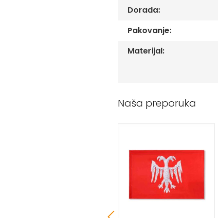
Peškiri
Dorada:
sa
štampom
Pakovanje:
Bandan
marame
Materijal:
Jastuk
Kecelja
Ranac
Naša preporuka
Suncobran
Torbe
Akcija
35 %
Veleprodaja