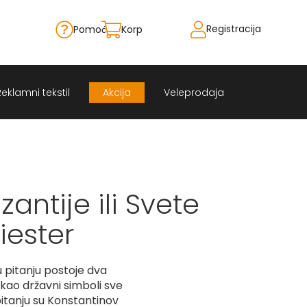
Registracija
Pomoć
Korpa
Skip
to
Content
Reklamni tekstil
Akcija
Veleprodaja
antije ili Svete
iester
u pitanju postoje dva
kao državni simboli sve
itanju su Konstantinov