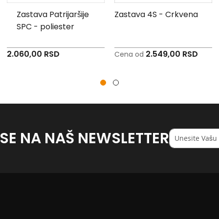
Zastava Patrijaršije
Zastava 4S - Crkvena
SPC - poliester
2.060,00 RSD
2.549,00 RSD
Cena od
 SE NA NAŠ NEWSLETTER
Registruj
se
na
naš
<strong>newsl