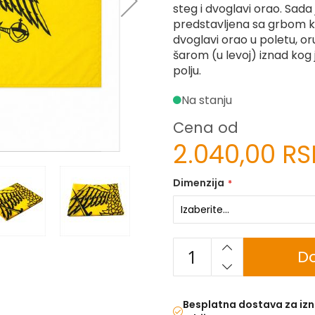
steg i dvoglavi orao. Sada 
predstavljena sa grbom ko
dvoglavi orao u poletu, o
šarom (u levoj) iznad kog
polju.
Na stanju
Cena od
2.040,00 R
Dimenzija
Do
Besplatna dostava za izn