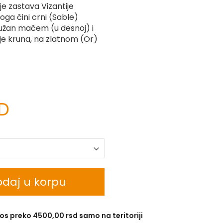
je zastava Vizantije
ga čini crni (Sable)
ružan mačem (u desnoj) i
 je kruna, na zlatnom (Or)
SD
daj u korpu
os preko 4500,00 rsd samo na teritoriji