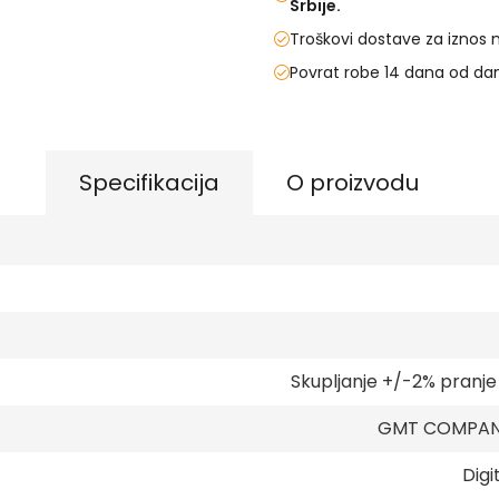
Srbije.
Troškovi dostave za iznos 
Povrat robe 14 dana od da
Specifikacija
O proizvodu
Skupljanje +/-2% pranj
GMT COMPANY
Digi