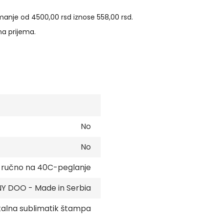
manje od 4500,00 rsd iznose 558,00 rsd.
na prijema.
No
No
e ručno na 40C-peglanje
 DOO - Made in Serbia
talna sublimatik štampa