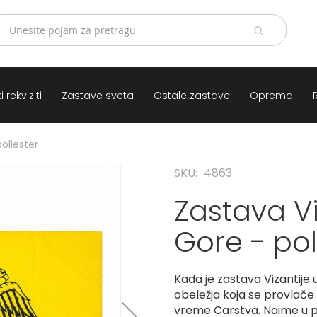
 rekviziti
Zastave sveta
Ostale zastave
Oprema
poliester
SKU
4863
Zastava Viz
Gore - pol
Kada je zastava Vizantije 
obeležja koja se provlače 
vreme Carstva. Naime u p