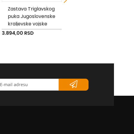
Zastava Triglavskog
Pukovska zastava
puka Jugoslovenske
"Vojske Kraljevine
kraljevske vojske
Srbije" sa lentom -
akcija
3.894,00 RSD
Specijalna
2.549,00 RSD
3.894,00 RSD
cena
etter</strong>