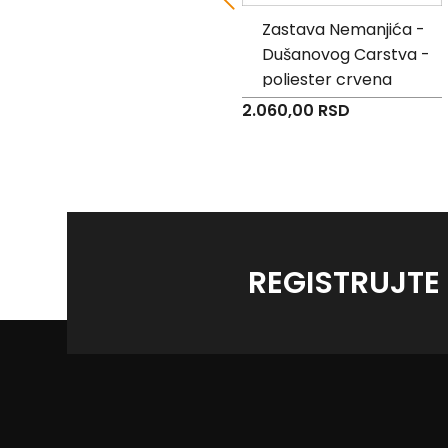
Pukovska zastava
Zastava Nemanjića -
"Vojske Kraljevine
Dušanovog Carstva -
Srbije" sa lentom -
poliester crvena
akcija
2.060,00 RSD
Specijalna
2.549,00 RSD
3.894,00 RSD
cena
REGISTRUJTE