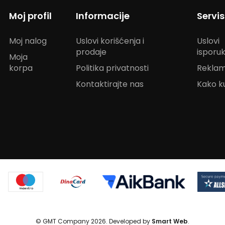
Moj profil
Informacije
Servi
Moj nalog
Uslovi korišćenja i
Uslovi
prodaje
isporu
Moja
korpa
Politika privatnosti
Reklam
Kontaktirajte nas
Kako ku
© GMT Company 2026. Developed by
Smart Web
.