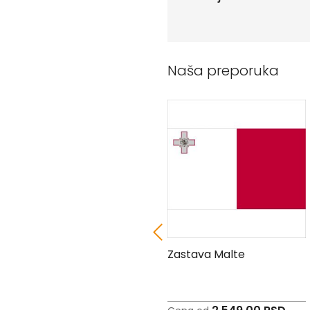
Peškiri
sa
štampom
Bandan
marame
Naša preporuka
Jastuk
Kecelja
Ranac
Suncobran
Torbe
Akcija
Veleprodaja
Zastava Zimbabvea
Zastava Malte