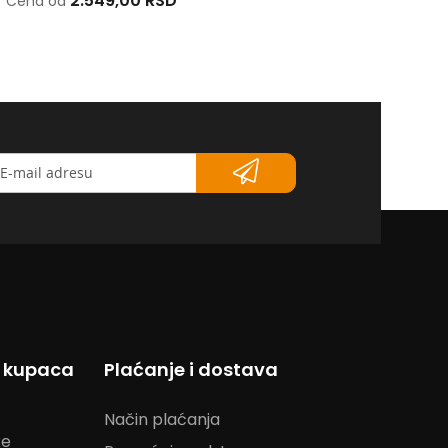
2.549,00 RSD
1.223,00 RSD
Cena od
Cena od
etter</strong>
s kupaca
Plaćanje i dostava
Način plaćanja
ke