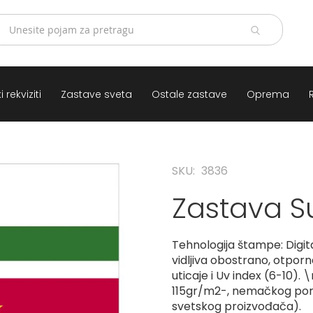
 rekviziti
Zastave sveta
Ostale zastave
Oprema
SKU
3836
Zastava 
Tehnologija štampe: Digit
vidljiva obostrano, otpor
uticaje i Uv index (6-10). 
115gr/m2-, nemačkog por
svetskog proizvođača).