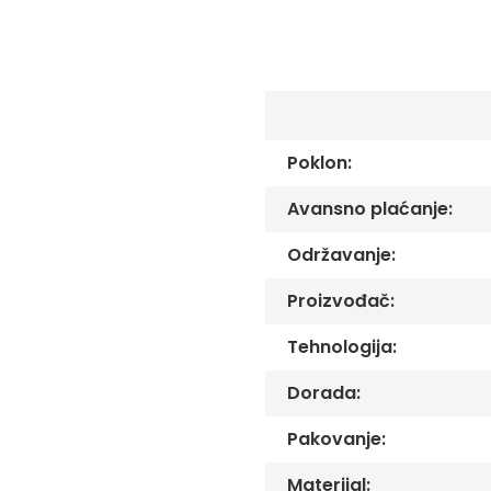
C
-
Č
-
DŽ
-
Š
Poklon:
Ostale
zastave
Avansno plaćanje:
Tematske
zastave
Održavanje:
Opštinske
zastave
Proizvođač:
Zastave
Tehnologija:
Organizacija
Oprema
Dorada:
Reklamni
Pakovanje:
tekstil
Mousepad
Materijal: