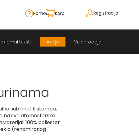
Registracija
Pomoć
Korpa
Skip
to
Content
Reklamni tekstil
Akcija
Veleprodaja
Surinama
alna sublimatik štampa,
na na sve atomosferske
\nMaterijal: 100% poliester
ekla (renomiranog