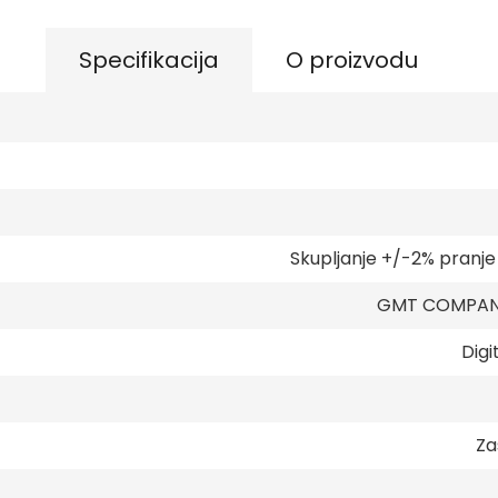
Specifikacija
O proizvodu
Skupljanje +/-2% pranj
GMT COMPANY
Digi
Za