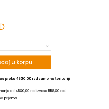
SD
daj u korpu
os preko 4500,00 rsd samo na teritoriji
manje od 4500,00 rsd iznose 558,00 rsd.
na prijema.