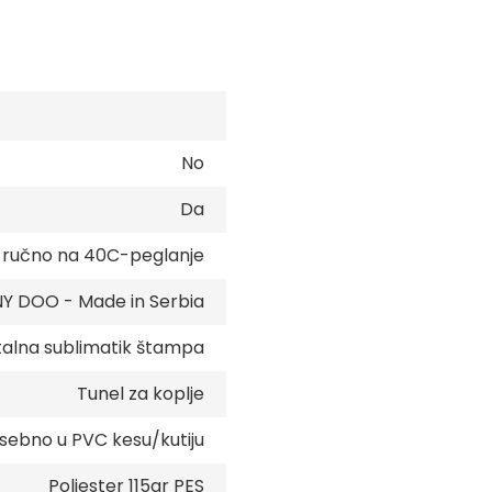
No
Da
e ručno na 40C-peglanje
 DOO - Made in Serbia
talna sublimatik štampa
Tunel za koplje
sebno u PVC kesu/kutiju
Poliester 115gr PES