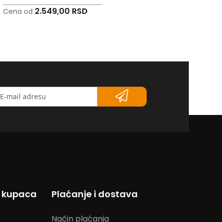
2.549,00 RSD
2.931,00 RSD
Cena od
Cena od
etter</strong>
s kupaca
Plaćanje i dostava
Način plaćanja