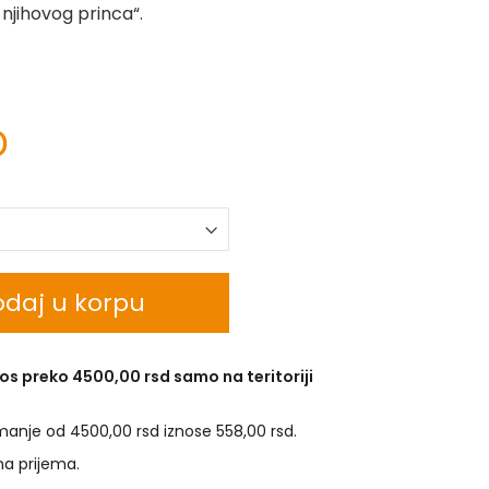
 njihovog princa“.
D
daj u korpu
os preko 4500,00 rsd samo na teritoriji
manje od 4500,00 rsd iznose 558,00 rsd.
na prijema.