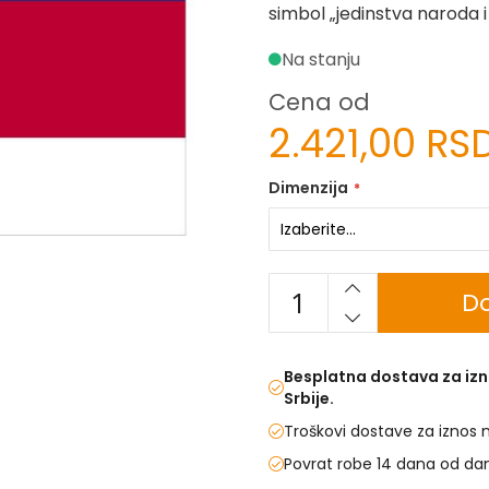
simbol „jedinstva naroda i
Na stanju
Cena od
2.421,00 RS
Dimenzija
Do
Besplatna dostava za izn
Srbije.
Troškovi dostave za iznos 
Povrat robe 14 dana od da