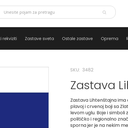
 rekviziti
Zastave sveta
Ostale zastave
Oprema
SKU
3482
Zastava L
Zastava Lihtenštajna ima 
plavoj i crvenoj boji sa 
levom uglu. Boje i simboli
političko i regionalno zna
sporna jer je na nekim mest