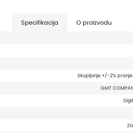
Specifikacija
O proizvodu
Skupljanje +/-2% pranj
GMT COMPANY
Digi
Za