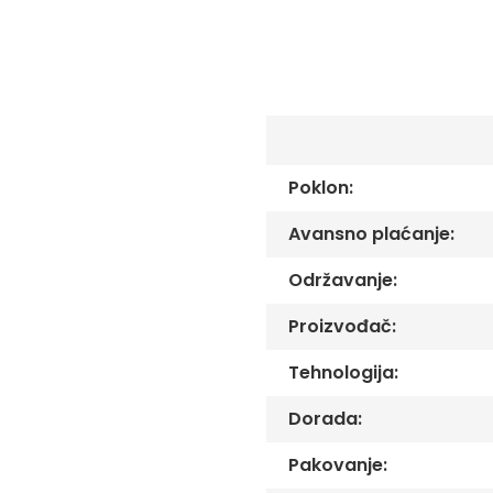
C
-
Č
-
DŽ
-
Š
Ostale
Poklon:
zastave
Tematske
Avansno plaćanje:
zastave
Opštinske
Održavanje:
zastave
Proizvođač:
Zastave
Organizacija
Tehnologija:
Oprema
Dorada:
Reklamni
tekstil
Pakovanje:
Mousepad