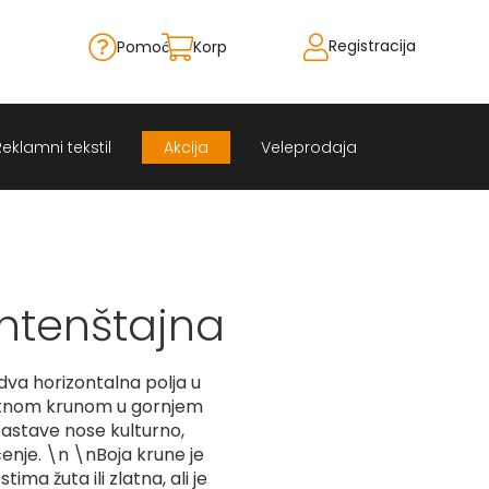
Registracija
Pomoć
Korpa
Skip
to
Content
Reklamni tekstil
Akcija
Veleprodaja
ihtenštajna
dva horizontalna polja u
Zlatnom krunom u gornjem
 zastave nose kulturno,
čenje. \n \nBoja krune je
ima žuta ili zlatna, ali je