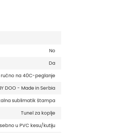
No
Da
e ručno na 40C-peglanje
 DOO - Made in Serbia
talna sublimatik štampa
Tunel za koplje
sebno u PVC kesu/kutiju