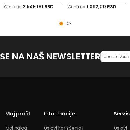
2.549,00 RSD
1.062,00 RSD
Cena od
Cena od
 SE NA NAŠ NEWSLETTER
Registruj
se
na
naš
<strong>newsl
Moj profil
Informacije
Servi
Moj nalog
Uslovi korišćenja i
Uslovi