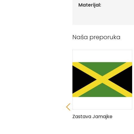
Peškiri
Materijal:
sa
štampom
Bandan
marame
Naša preporuka
Jastuk
Kecelja
Ranac
Suncobran
Torbe
Akcija
Veleprodaja
Zastava Izraela
Zastava Jamajke