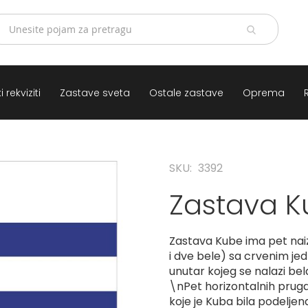
 rekviziti
Zastave sveta
Ostale zastave
Oprema
SKU
3392
Zastava K
Zastava Kube ima pet nai
i dve bele) sa crvenim je
unutar kojeg se nalazi be
\nPet horizontalnih pruga
koje je Kuba bila podeljen