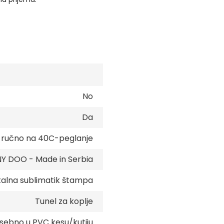
No
Da
e ručno na 40C-peglanje
 DOO - Made in Serbia
talna sublimatik štampa
Tunel za koplje
sebno u PVC kesu/kutiju