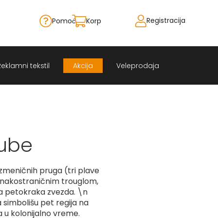
Registracija
Pomoć
Korpa
Skip
to
Content
Reklamni tekstil
Akcija
Veleprodaja
ube
zmeničnih pruga (tri plave
dnakostraničnim trouglom,
la petokraka zvezda. \n
 simbolišu pet regija na
a u kolonijalno vreme.