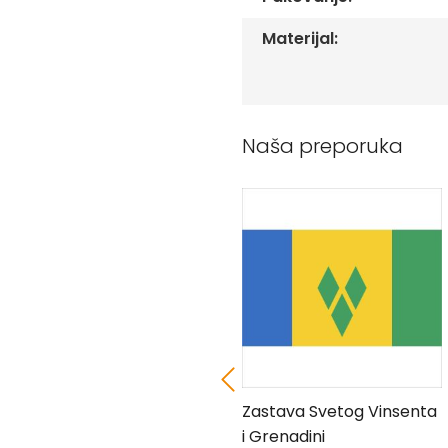
Peškiri
sa
Materijal:
štampom
Bandan
marame
Jastuk
Naša preporuka
Kecelja
Ranac
Suncobran
Torbe
Akcija
Veleprodaja
Zastava Paname
Zastava Svetog Vinsenta
i Grenadini