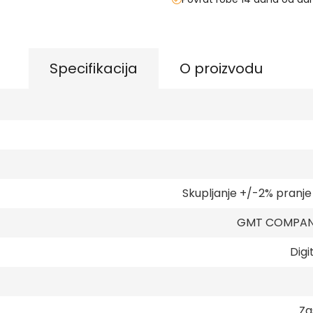
Specifikacija
O proizvodu
Skupljanje +/-2% pranj
GMT COMPANY
Digi
Za