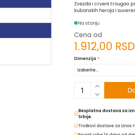
Zvezda i crveni trougao p
kubanskih heroja i suveren
Na stanju
Cena od
1.912,00 RSD
Dimenzija
Do
Besplatna dostava za izn
Srbije.
Troškovi dostave za iznos 
Povrat robe 14 dana od da