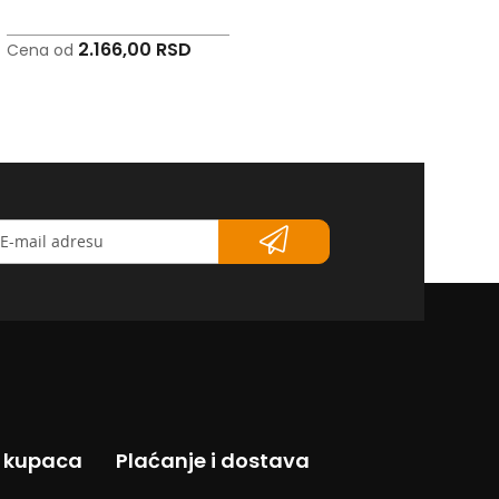
2.166,00 RSD
2.549,00 RSD
Cena od
Cena od
etter</strong>
s kupaca
Plaćanje i dostava