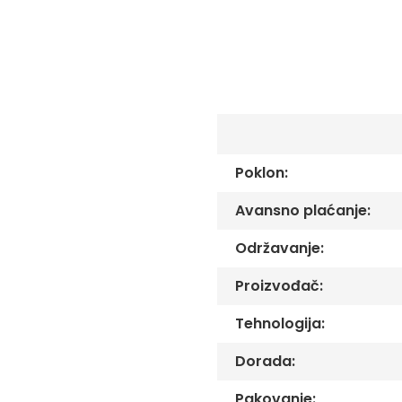
C
-
Č
-
DŽ
-
Š
Ostale
zastave
Poklon:
Tematske
zastave
Avansno plaćanje:
Opštinske
zastave
Održavanje:
Zastave
Proizvođač:
Organizacija
Oprema
Tehnologija:
Reklamni
Dorada:
tekstil
Mousepad
Pakovanje: