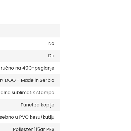
No
Da
e ručno na 40C-peglanje
 DOO - Made in Serbia
talna sublimatik štampa
Tunel za koplje
sebno u PVC kesu/kutiju
Poliester 115gr PES