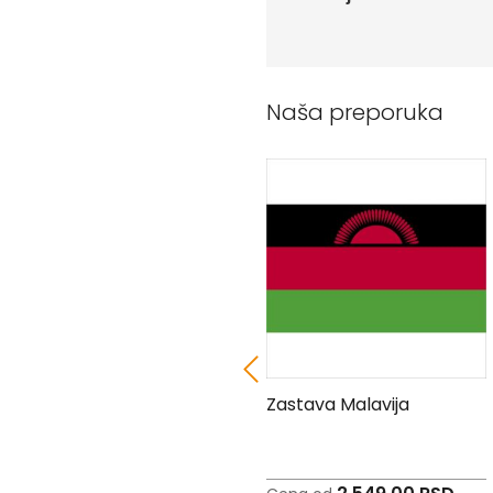
Peškiri
sa
štampom
Bandan
marame
Naša preporuka
Jastuk
Kecelja
Ranac
Suncobran
Torbe
Akcija
Veleprodaja
Zastava Katara
Zastava Malavija