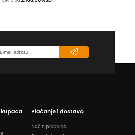
2.166,00 RSD
1.529,00 RSD
Cena od
Cena od
etter</strong>
s kupaca
Plaćanje i dostava
Način plaćanja
ke