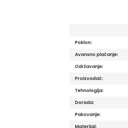
C
-
Č
-
DŽ
-
Š
Poklon:
Ostale
zastave
Avansno plaćanje:
Tematske
zastave
Održavanje:
Opštinske
zastave
Proizvođač:
Zastave
Tehnologija:
Organizacija
Oprema
Dorada:
Reklamni
Pakovanje:
tekstil
Mousepad
Materijal: