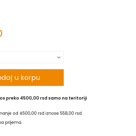
D
daj u korpu
os preko 4500,00 rsd samo na teritoriji
manje od 4500,00 rsd iznose 558,00 rsd.
na prijema.