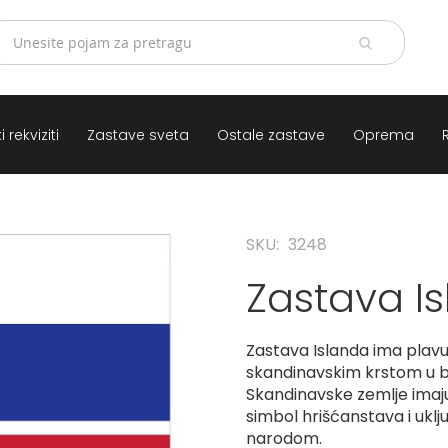
 rekviziti
Zastave sveta
Ostale zastave
Oprema
SKU
3248
Zastava I
Zastava Islanda ima plav
skandinavskim krstom u bel
Skandinavske zemlje imaju
simbol hrišćanstava i ukl
narodom.