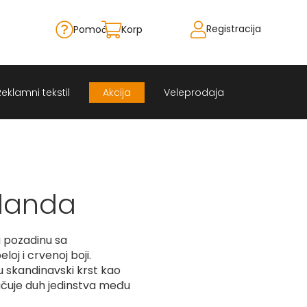
Registracija
Pomoć
Korpa
Skip
to
Content
Reklamni tekstil
Akcija
Veleprodaja
slanda
u pozadinu sa
oj i crvenoj boji.
 skandinavski krst kao
jučuje duh jedinstva među