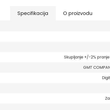
Specifikacija
O proizvodu
Skupljanje +/-2% pranj
GMT COMPANY
Digi
Za