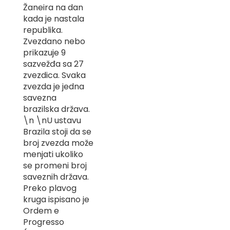
Žaneira na dan
-
Z
kada je nastala
republika.
I
Zvezdano nebo
-
prikazuje 9
J
sazvežđa sa 27
K
zvezdica. Svaka
zvezda je jedna
O
savezna
-
brazilska država.
P
\n \nU ustavu
-
R
Brazila stoji da se
broj zvezda može
L
menjati ukoliko
se promeni broj
M
saveznih država.
Preko plavog
N
kruga ispisano je
S
Ordem e
Progresso
T