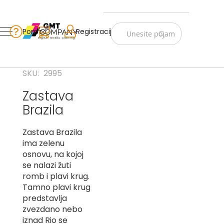
Zastave
Srbije
Pomoć
Korpa
Registracija
Skip
Vojno
to
istorijske
Content
Navijački
SKU
2995
rekviziti
Zastava
Zastave
Brazila
sveta
A
Zastava Brazila
ima zelenu
B
osnovu, na kojoj
se nalazi žuti
V
romb i plavi krug.
-
G
Tamno plavi krug
predstavlja
D
zvezdano nebo
-
iznad Rio se
E