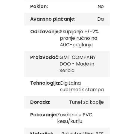
v
Poklon:
No
e
Avansno plaćanje:
Da
Z
a
Održavanje:
Skupljanje +/-2%
s
t
pranje ručno na
a
40C-peglanje
v
e
Proizvođač:
GMT COMPANY
O
DOO - Made in
r
g
Serbia
a
n
Tehnologija:
Digitalna
i
sublimatik štampa
z
a
c
Dorada:
Tunel za koplje
i
j
Pakovanje:
Zasebno u PVC
a
kesu/kutiju
Oprema
Materijal:
Poliester 115gr PES