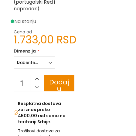
(portugalski Red i
napredak).
U
Na stanju
F
-
Cena od
H
1.733,00 RSD
-
C
-
Dimenzija
Č
-
D
Ž
-
Dodaj
Š
u
Ostale
korpu
zastave
Besplatna dostava
za iznos preko
T
4500,00 rsd samo na
e
teritoriji Srbije.
m
a
Troškovi dostave za
t