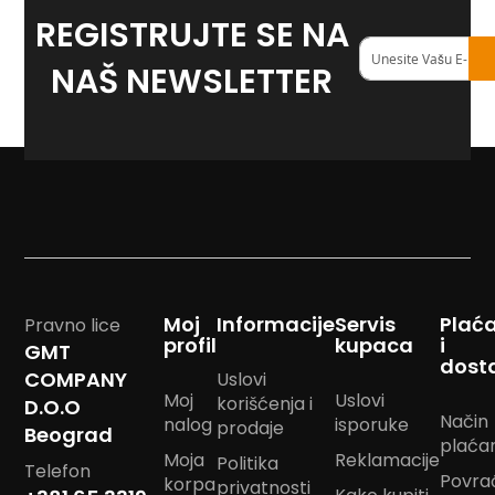
m
REGISTRUJTE SE NA
p
Registruj
o
se
NAŠ NEWSLETTER
m
na
naš
B
<strong>newslett
a
n
d
a
n
m
a
r
a
m
Moj
Informacije
Servis
Plać
Pravno lice
e
profil
kupaca
i
GMT
dost
COMPANY
Uslovi
J
Moj
Uslovi
a
korišćenja i
D.O.O
s
Način
nalog
isporuke
prodaje
Beograd
t
plaća
Moja
Reklamacije
u
Politika
Telefon
k
Povra
korpa
privatnosti