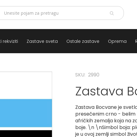
 rekviziti
Zastave sveta
Ostale zastave
Oprema
SKU
2990
Zastava 
Zastava Bocvane je svetl
presečenim crno - belim l
afričkih zemalja koja na 
boje. \n \nSimbol boja: pl
je u ovoj zemlji simbol živ