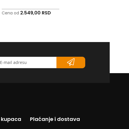
2.549,00 RSD
2.166,00 RSD
Cena od
Cena od
etter</strong>
s kupaca
Plaćanje i dostava