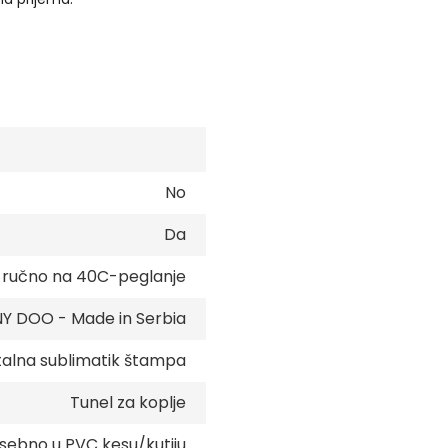
No
Da
e ručno na 40C-peglanje
 DOO - Made in Serbia
talna sublimatik štampa
Tunel za koplje
sebno u PVC kesu/kutiju