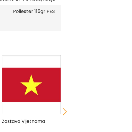
Poliester 115gr PES
Zastava Vijetnama
Zastava Irana