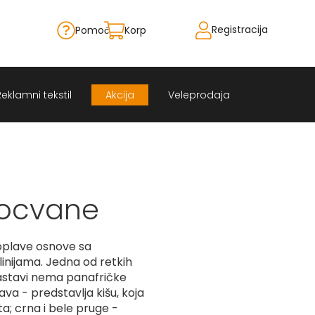
Registracija
Pomoć
Korpa
Skip
to
Content
Reklamni tekstil
Akcija
Veleprodaja
Bocvane
oplave osnove sa
inijama. Jedna od retkih
zastavi nema panafričke
ava - predstavlja kišu, koja
ota; crna i bele pruge -