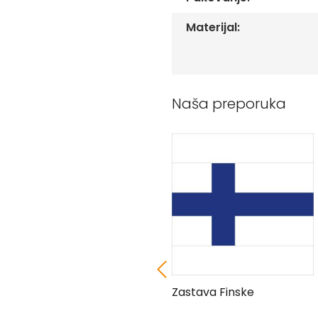
Peškiri
sa
Materijal:
štampom
Bandan
marame
Jastuk
Naša preporuka
Kecelja
Ranac
Suncobran
Torbe
Akcija
Veleprodaja
Zastava Irana
Zastava Finske