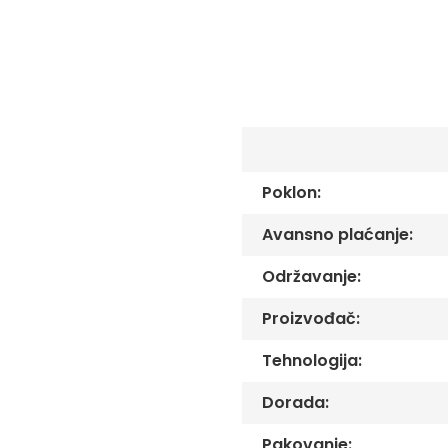
C
-
Č
-
DŽ
-
Š
Ostale
zastave
Poklon:
Tematske
zastave
Avansno plaćanje:
Opštinske
zastave
Održavanje:
Zastave
Proizvođač:
Organizacija
Oprema
Tehnologija:
Reklamni
Dorada:
tekstil
Mousepad
Pakovanje: