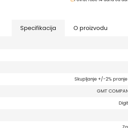
Specifikacija
O proizvodu
Skupljanje +/-2% pranj
GMT COMPANY
Digi
Za