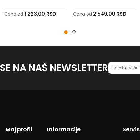
1.223,00 RSD
2.549,00 RSD
Cena od
Cena od
 SE NA NAŠ NEWSLETTER
Registruj
se
na
naš
<strong>newsl
Moj profil
Informacije
Servi