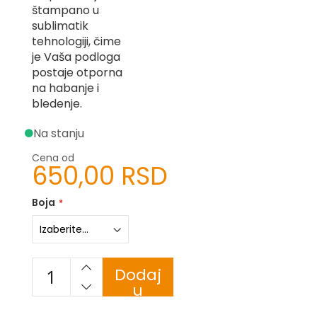
štampano u
-
Z
sublimatik
tehnologiji, čime
I
je Vaša podloga
-
postaje otporna
J
na habanje i
K
bledenje.
O
Na stanju
-
P
Cena od
650,00 RSD
-
R
Boja
L
M
N
Dodaj
u
S
korpu
T