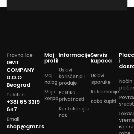
<strong>newslett
m
p
o
m
B
a
n
d
a
Moj
Informacije
Servis
Plać
Pravno lice
n
profil
kupaca
i
GMT
m
dost
COMPANY
Uslovi
a
Moj
Uslovi
r
korišćenja i
D.O.O
a
Način
nalog
isporuke
prodaje
Beograd
m
plaća
Moja
Reklamacije
e
Politika
Telefon
Povra
korpa
privatnosti
Kako kupiti
+381 65 3319
J
sreds
a
Kontaktirajte
647
Lokacij
s
nas
Email
t
vrem
u
shop@gmt.rs
ispor
k
robe