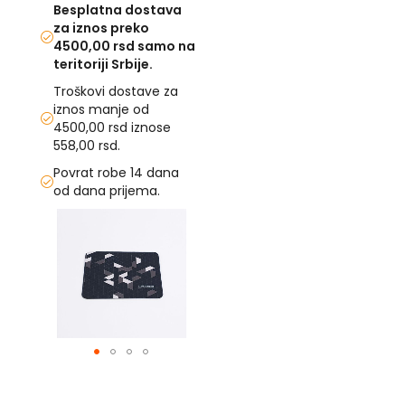
Besplatna dostava
za iznos preko
U
4500,00 rsd samo na
teritoriji Srbije.
F
-
Troškovi dostave za
H
iznos manje od
-
4500,00 rsd iznose
C
558,00 rsd.
-
Č
Povrat robe 14 dana
-
od dana prijema.
D
Ž
Skip
-
to
Š
the
end
Ostale
of
zastave
the
images
T
gallery
e
m
Skip
a
to
t