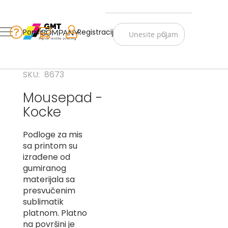
Zastave
Srbije
Pomoć
Korpa
Registracija
Skip
Vojno
to
istorijske
Content
Navijački
SKU
8673
rekviziti
Mousepad -
Zastave
Kocke
sveta
A
Podloge za mis
sa printom su
B
izrađene od
gumiranog
V
materijala sa
-
G
presvučenim
sublimatik
D
platnom. Platno
-
na površini je
E