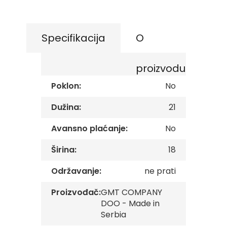
the
s
beginning
k
of
e
z
the
Specifikacija
O
a
images
s
gallery
t
proizvodu
a
v
Poklon:
No
e
O
Dužina:
21
p
š
Avansno plaćanje:
No
t
i
Širina:
18
n
s
k
Održavanje:
ne prati
e
z
Proizvođač:
GMT COMPANY
a
DOO - Made in
s
Serbia
t
a