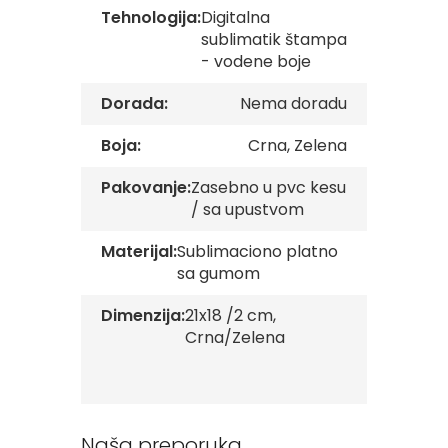
v
Tehnologija:
Digitalna
e
sublimatik štampa
- vodene boje
Z
a
Dorada:
Nema doradu
s
t
a
Boja:
Crna, Zelena
v
e
Pakovanje:
Zasebno u pvc kesu
O
/ sa upustvom
r
g
a
Materijal:
Sublimaciono platno
n
sa gumom
i
z
Dimenzija:
21x18 /2 cm,
a
Crna/Zelena
c
i
j
a
Oprema
Naša preporuka