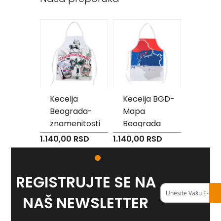
Reklamni
tekstil
M
o
u
s
e
p
a
k
Kecelja
Kecelja BGD-
Mouse
d
rad
Beograda-
Mapa
Srbija
P
megdan
znamenitosti
Beograda
e
RSD
1.140,00 RSD
1.140,00 RSD
650,00 
š
k
i
r
i
REGISTRUJTE SE NA
s
Registruj
a
se
NAŠ NEWSLETTER
š
na
t
naš
a